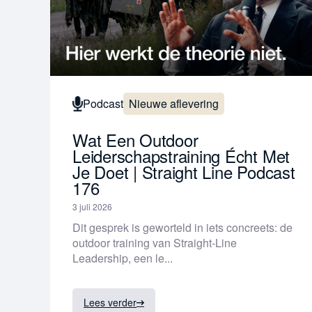
Podcast
Nieuwe aflevering
Wat Een Outdoor
Leiderschapstraining Écht Met
Je Doet | Straight Line Podcast
176
3 juli 2026
Dit gesprek is geworteld in iets concreets: de
outdoor training van Straight-Line
Leadership, een le...
Lees verder