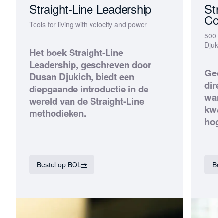
Straight-Line Leadership
St
Co
Tools for living with velocity and power
500 
Djuk
Het boek Straight-Line
Leadership, geschreven door
Gee
Dusan Djukich, biedt een
dir
diepgaande introductie in de
wan
wereld van de Straight-Line
kwa
methodieken.
hog
Bestel op BOL
B