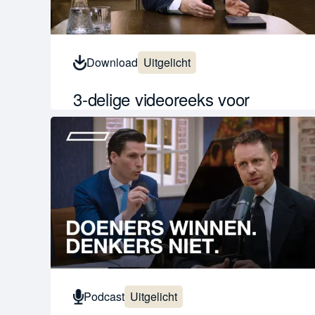
Download
Uitgelicht
3-delige videoreeks voor
eigenaarschap
23 april 2026
Stop met achtervolgen, controleren en
bijsturen. Leer in drie video’s hoe je echt
eigenaarscha...
Lees verder
Podcast
Uitgelicht