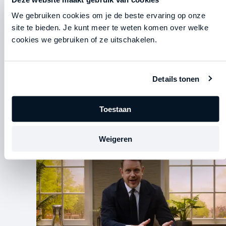
Van willen naar doen: de beste
We gebruiken cookies om je de beste ervaring op onze
inzichten van Kristof en Johan
in 2026
site te bieden. Je kunt meer te weten komen over welke
cookies we gebruiken of ze uitschakelen.
15 mei 2026
Dit is een speciale compilatie van de
Straight-Line Podcast met de scherpste
Details tonen
momenten van 2026 gebun...
Toestaan
Lees verder
Weigeren