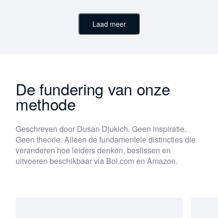
2 december 2025
Stop met constant brandjes blussen, creëer
Laad meer
meer rust en strategisch draagvlak voor jezelf
Gebaseerd...
Lees verder
De fundering van onze
methode
Geschreven door Dusan Djukich. Geen inspiratie.
Geen theorie. Alleen de fundamentele distincties die
veranderen hoe leiders denken, beslissen en
uitvoeren beschikbaar via Bol.com en Amazon.