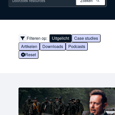
Zoeken
Filteren op:
Uitgelicht
Case studies
Artikelen
Downloads
Podcasts
Reset