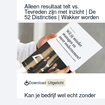
Alleen resultaat telt vs.
Tevreden zijn met inzicht | De
52 Distincties | Wakker worden
& contrasten zien
17 april 2026
Inzicht is de troostprijs. Resultaat is het enige
wat telt. Bekijk de aflevering en stop met
begrijp...
Lees verder
Download
Uitgelicht
Kan je bedrijf wel echt zonder
jou? 5 tools