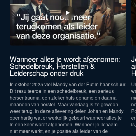
Wanneer alles je wordt afgenomen:
J
Schedelbreuk, Herstellen &
a
Leiderschap onder druk
H
In oktober 2025 viel Mandy van der Put in haar schuur.
Ui
Dit resulteerde in een schedelbreuk, een serieus
wa
hersentrauma, een ziekenhuis opname en daarna
ma
maanden van herstel. Maar vandaag is ze gewoon
no
weer terug. In deze aflevering delen Johan en Mandy
Po
openhartig wat er werkelijk gebeurt wanneer alles je
er
in één keer wordt afgenomen. Wanneer je lichaam
is
niet meer werkt, en je positie als leider van de