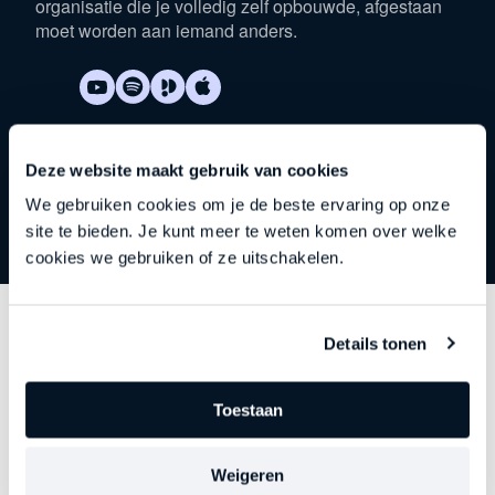
organisatie die je volledig zelf opbouwde, afgestaan
moet worden aan iemand anders.
Deze website maakt gebruik van cookies
We gebruiken cookies om je de beste ervaring op onze
site te bieden. Je kunt meer te weten komen over welke
cookies we gebruiken of ze uitschakelen.
Details tonen
Ontdek
andere series
Toestaan
Elke aflevering gaat dieper in op een belangrijk
thema. Precies op het moment dat leiderschap begint
te verslappen, stagneert of vastloopt. Kies je focus.
Weigeren
Ontdek je nieuwe richting.