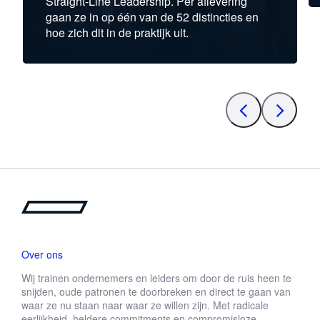
Straight-Line Leadership. Per aflevering
gaan ze in op één van de 52 distincties en
hoe zich dit in de praktijk uit.
Over ons
Wij trainen ondernemers en leiders om door de ruis heen te
snijden, oude patronen te doorbreken en direct te gaan van
waar ze nu staan naar waar ze willen zijn. Met radicale
eerlijkheid, heldere commitments en compromisloze