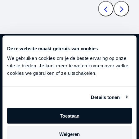
Deze website maakt gebruik van cookies
Werken bij Straight-Line Leadership
We gebruiken cookies om je de beste ervaring op onze
site te bieden. Je kunt meer te weten komen over welke
Wij werken met dezelfde
cookies we gebruiken of ze uitschakelen.
verwachtingen die we bij onze
klanten installeren.
Hoge
standaarden. Directe feedback.
Eigenaarschap over resultaten, niet
Details tonen
alleen over taken.
Toestaan
Als dit de omgeving is waar jij toe
behoort, horen we graag van je.
Weigeren