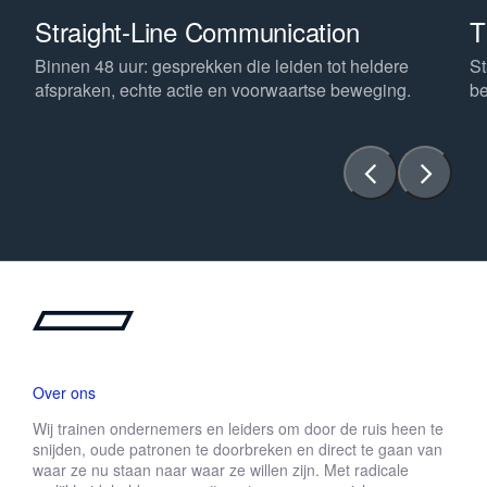
T
Straight-Line Communication
St
Binnen 48 uur: gesprekken die leiden tot heldere
be
afspraken, echte actie en voorwaartse beweging.
Over ons
Wij trainen ondernemers en leiders om door de ruis heen te
snijden, oude patronen te doorbreken en direct te gaan van
waar ze nu staan naar waar ze willen zijn. Met radicale