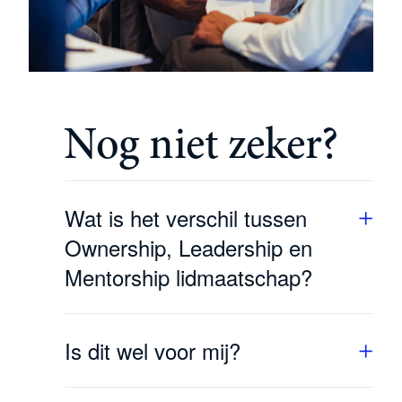
Nog niet zeker?
Wat is het verschil tussen
Ownership, Leadership en
Mentorship lidmaatschap?
Alle drie de lidmaatschappen doorlopen
dezelfde 12 kwartaalthema’s van Straight-
Is dit wel voor mij?
Line Leadership. Het verschil zit in het
niveau van de ondernemers en de
Als je een bedrijf laat groeien, groeit de
uitdagingen waar de methodiek op in gaat