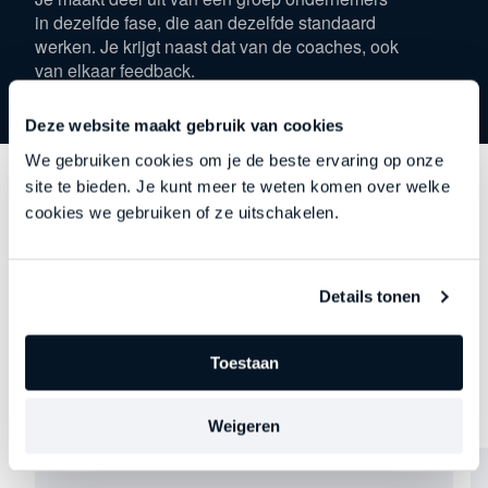
in dezelfde fase, die aan dezelfde standaard
werken. Je krijgt naast dat van de coaches, ook
van elkaar feedback.
Deze website maakt gebruik van cookies
We gebruiken cookies om je de beste ervaring op onze
site te bieden. Je kunt meer te weten komen over welke
cookies we gebruiken of ze uitschakelen.
Wat onze leden over ons
zeggen:
Details tonen
Echte leiders met echte resultaten.
Toestaan
Weigeren