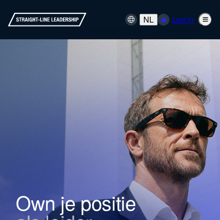
NL
Log in
Own je positie