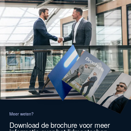
eindigt.
voor jou. Wat je nu moet leren is niet beter
leiden, maar leiders creëren naast jou.
Mentorship
is voor de ondernemers met
meerdere organisaties of
managementteams. Je zit allang niet meer
in de operatie, maar je merkt dat je leiders
managen in plaats van leiden. Mentorship
draait om het bouwen van de leiders die
jouw organisatie(s) verder dragen. Een
nalatenschap opbouwen, en blijven spelen
ondanks dat je al gewonnen hebt.
Meer weten?
Download de brochure voor meer