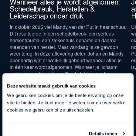
Wanneer alles je wordt afgenomen:
J
Schedelbreuk, Herstellen &
a
Leiderschap onder druk
H
Bedrijfsomzet *
In oktober 2025 viel Mandy van der Put in haar schuur.
Ui
Dit resulteerde in een schedelbreuk, een serieus
wa
hersentrauma, een ziekenhuis opname en daarna
ma
maanden van herstel. Maar vandaag is ze gewoon
no
weer terug. In deze aflevering delen Johan en Mandy
Po
Houd mij op de hoogte van Straight-Line nieuws
Met het versturen van dit formulier ga je akkoord
openhartig wat er werkelijk gebeurt wanneer alles je
er
met onze
privacyverklaring
.
in één keer wordt afgenomen. Wanneer je lichaam
is
niet meer werkt, en je positie als leider van de
organisatie die je volledig zelf opbouwde, afgestaan
Download nu
Deze website maakt gebruik van cookies
moet worden aan iemand anders.
We gebruiken cookies om je de beste ervaring op onze
site te bieden. Je kunt meer te weten komen over welke
cookies we gebruiken of ze uitschakelen.
Details tonen