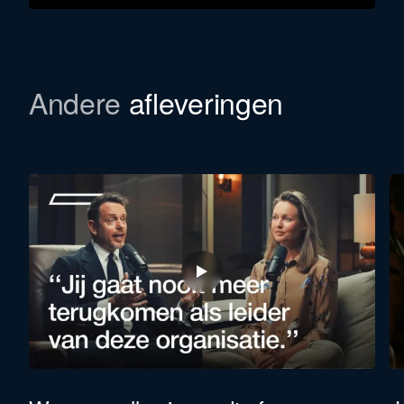
Download werkboek
Andere
afleveringen
In deze aflevering verwijzen we naar een
Werkboek. Hiermee vertaal je jouw inzichten uit
elke aflevering direct naar actie en meetbare
resultaten in je eigen organisatie. We e-mailen je
het werkboek vol praktische opdrachten graag toe.
Voornaam
Achternaam
Functie *