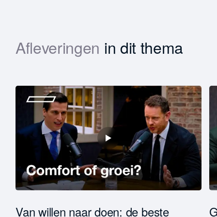
Afleveringen
in dit thema
Download
Voornaam
Achternaam
Functie *
Bedrijfsomzet *
Van willen naar doen: de beste
G