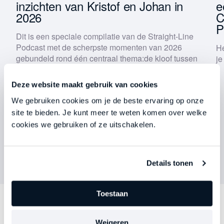
inzichten van Kristof en Johan in
e
2026
C
Houd mij op de hoogte van Straight-Line nieuws
P
Met het versturen van dit formulier ga je akkoord met
Dit is een speciale compilatie van de Straight-Line
onze
privacyverklaring
.
Podcast met de scherpste momenten van 2026
He
gebundeld rond één centraal thema:
de kloof tussen
je
weten en doen
.
Download nu
Deze website maakt gebruik van cookies
We gebruiken cookies om je de beste ervaring op onze
site te bieden. Je kunt meer te weten komen over welke
cookies we gebruiken of ze uitschakelen.
Details tonen
Toestaan
Ontdek
andere series
Weigeren