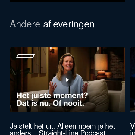
Andere
afleveringen
Je stelt het uit. Alleen noem je het
V
anders. | Straight-Line Podcast
i