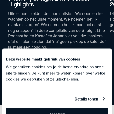
Highlights
2
Uitstel heeft zelden de naam ‘uitstel’. We noemen het
Di
wachten op het juiste moment. We noemen het ‘ik
Po
maak me zorgen’. We noemen het ‘ik moet het eerst
ge
nog snappen’. In deze compilatie van de Straight-Line
w
Podcast halen Kristof en Johan vier van die maskers
eraf en laten ze zien dat ‘nu’ geen plek op de kalender
is, maar een houding.
Deze website maakt gebruik van cookies
We gebruiken cookies om je de beste ervaring op onze
site te bieden. Je kunt meer te weten komen over welke
cookies we gebruiken of ze uitschakelen.
Details tonen