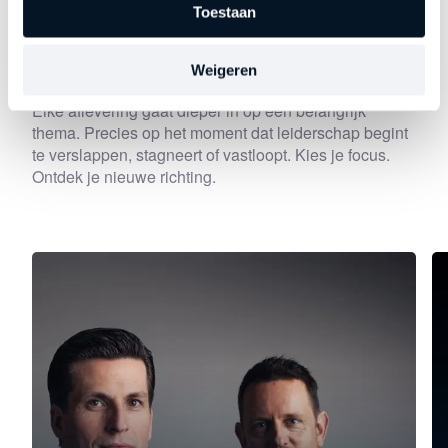
Toestaan
Ontdek
andere series
Weigeren
Elke aflevering gaat dieper in op een belangrijk
thema. Precies op het moment dat leiderschap begint
te verslappen, stagneert of vastloopt. Kies je focus.
Ontdek je nieuwe richting.