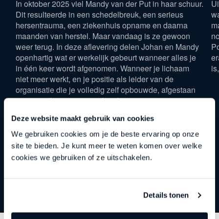
In oktober 2025 viel Mandy van der Put in haar schuur.
Ui
Dit resulteerde in een schedelbreuk, een serieus
wa
hersentrauma, een ziekenhuis opname en daarna
ma
maanden van herstel. Maar vandaag is ze gewoon
no
weer terug. In deze aflevering delen Johan en Mandy
Po
openhartig wat er werkelijk gebeurt wanneer alles je
er
in één keer wordt afgenomen. Wanneer je lichaam
is
niet meer werkt, en je positie als leider van de
organisatie die je volledig zelf opbouwde, afgestaan
moet worden aan iemand anders.
Deze website maakt gebruik van cookies
We gebruiken cookies om je de beste ervaring op onze
site te bieden. Je kunt meer te weten komen over welke
cookies we gebruiken of ze uitschakelen.
Details tonen