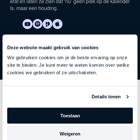
eraf en laten ze zien dat ‘nu’ geen plek op de kalender
is, maar een houding.
Deze website maakt gebruik van cookies
We gebruiken cookies om je de beste ervaring op onze
site te bieden. Je kunt meer te weten komen over welke
cookies we gebruiken of ze uitschakelen.
Details tonen
Ontdek
andere series
Toestaan
Elke aflevering gaat dieper in op een belangrijk
thema. Precies op het moment dat leiderschap begint
te verslappen, stagneert of vastloopt. Kies je focus.
Weigeren
Ontdek je nieuwe richting.