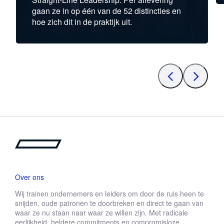
gaan ze in op één van de 52 distincties en
hoe zich dit in de praktijk uit.
Over ons
Wij trainen ondernemers en leiders om door de ruis heen te
snijden, oude patronen te doorbreken en direct te gaan van
waar ze nu staan naar waar ze willen zijn. Met radicale
eerlijkheid, heldere commitments en compromisloze