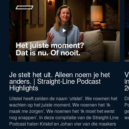
et
Je stelt het uit. Alleen noem je het
V
anders. | Straight-Line Podcast
i
Highlights
2
gen
Uitstel heeft zelden de naam ‘uitstel’. We noemen het
Di
wachten op het juiste moment. We noemen het ‘ik
Po
maak me zorgen’. We noemen het ‘ik moet het eerst
ge
nog snappen’. In deze compilatie van de Straight-Line
w
Podcast halen Kristof en Johan vier van die maskers