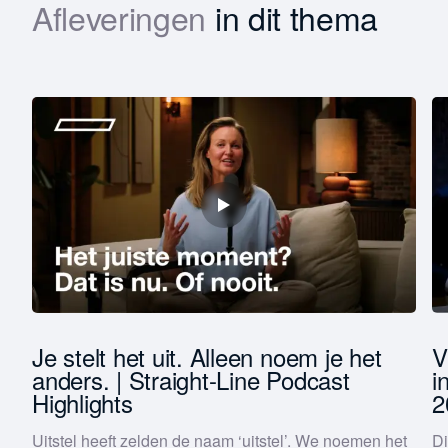
Afleveringen
in dit thema
Download
Voornaam
Achternaam
Functie *
Bedrijfsomzet *
Je stelt het uit. Alleen noem je het
V
anders. | Straight-Line Podcast
i
Highlights
2
Houd mij op de hoogte van Straight-Line nieuws
Met het versturen van dit formulier ga je akkoord met
Uitstel heeft zelden de naam ‘uitstel’. We noemen het
Di