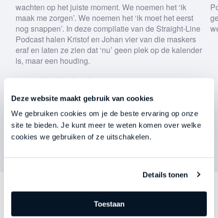
onze
privacyverklaring
.
wachten op het juiste moment. We noemen het ‘ik
Po
maak me zorgen’. We noemen het ‘ik moet het eerst
ge
nog snappen’. In deze compilatie van de Straight-Line
w
Download nu
Podcast halen Kristof en Johan vier van die maskers
eraf en laten ze zien dat ‘nu’ geen plek op de kalender
is, maar een houding.
Deze website maakt gebruik van cookies
We gebruiken cookies om je de beste ervaring op onze
site te bieden. Je kunt meer te weten komen over welke
cookies we gebruiken of ze uitschakelen.
Details tonen
Ontdek
andere series
Toestaan