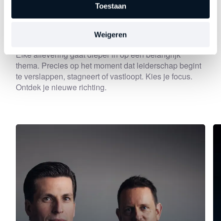
Toestaan
Ontdek
andere series
Weigeren
Elke aflevering gaat dieper in op een belangrijk
thema. Precies op het moment dat leiderschap begint
te verslappen, stagneert of vastloopt. Kies je focus.
Ontdek je nieuwe richting.