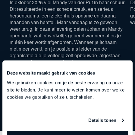
In oktober 2025 viel Mandy van der Put in haar schuur.
Di
Dit resulteerde in een schedelbreuk, een serieus
Po
hersentrauma, een ziekenhuis opname en daarna
ge
maanden van herstel. Maar vandaag is ze gewoon
w
weer terug. In deze aflevering delen Johan en Mandy
openhartig wat er werkelijk gebeurt wanneer alles je
in één keer wordt afgenomen. Wanneer je lichaam
niet meer werkt, en je positie als leider van de
organisatie die je volledig zelf opbouwde, afgestaan
moet worden aan iemand anders.
Deze website maakt gebruik van cookies
We gebruiken cookies om je de beste ervaring op onze
site te bieden. Je kunt meer te weten komen over welke
cookies we gebruiken of ze uitschakelen.
Details tonen