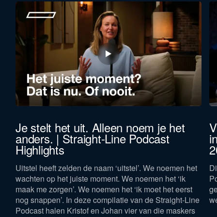
et
Je stelt het uit. Alleen noem je het
V
anders. | Straight-Line Podcast
i
Highlights
2
gen
Uitstel heeft zelden de naam ‘uitstel’. We noemen het
Di
wachten op het juiste moment. We noemen het ‘ik
Po
maak me zorgen’. We noemen het ‘ik moet het eerst
ge
nog snappen’. In deze compilatie van de Straight-Line
w
Podcast halen Kristof en Johan vier van die maskers