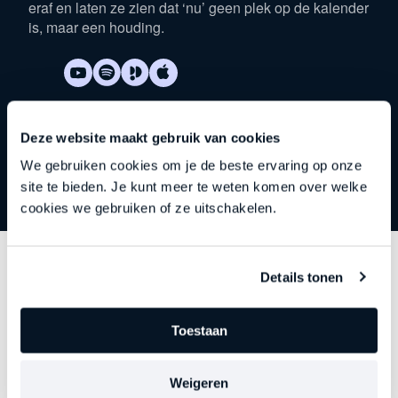
eraf en laten ze zien dat ‘nu’ geen plek op de kalender
is, maar een houding.
Deze website maakt gebruik van cookies
We gebruiken cookies om je de beste ervaring op onze
site te bieden. Je kunt meer te weten komen over welke
cookies we gebruiken of ze uitschakelen.
Details tonen
Ontdek
andere series
Toestaan
Elke aflevering gaat dieper in op een belangrijk
thema. Precies op het moment dat leiderschap begint
te verslappen, stagneert of vastloopt. Kies je focus.
Weigeren