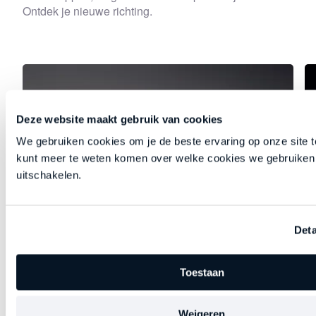
Ontdek je nieuwe richting.
Deze website maakt gebruik van cookies
We gebruiken cookies om je de beste ervaring op onze site t
kunt meer te weten komen over welke cookies we gebruiken 
uitschakelen.
Deta
De 52 distincties
Toestaan
In deze podcastreeks gaan Managing
Partners en Straight-Line coaches Johan en
Kristof in op hoofdstuk 50 van het boek
Weigeren