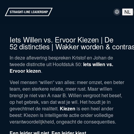
NL
Iets Willen vs. Ervoor Kiezen | De
52 distincties | Wakker worden & contra
In deze aflevering bespreken Kristof en Johan de
tweede distinctie uit Hoofdstuk 50:
Iets willen vs.
Ervoor kiezen
.
Veel mensen “willen” van alles: meer omzet, een beter
team, een sterkere relatie, meer rust. Maar willen
brengt je niet van A naar B. Willen vergroot het besef,
op het gebrek, van dat wat je wil. Het houdt je in
gevechtmet de realiteit.
Kiezen
is een heel ander
beest: Kiezen is intelligente actie onder volledige
verantwoordelijkheid, ongeacht de consequenties.
Een leider wil niet. Een leider kiest.