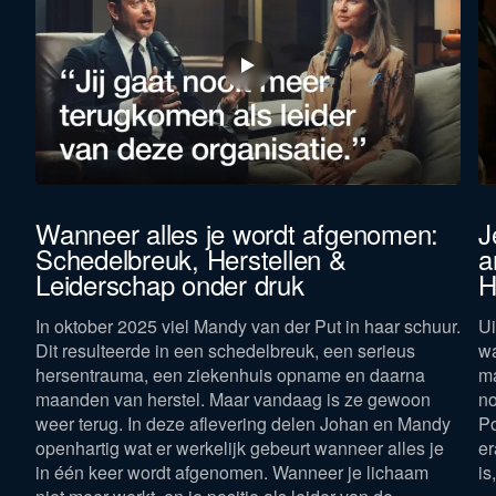
Wanneer alles je wordt afgenomen:
J
Schedelbreuk, Herstellen &
a
Leiderschap onder druk
H
In oktober 2025 viel Mandy van der Put in haar schuur.
Ui
Dit resulteerde in een schedelbreuk, een serieus
wa
hersentrauma, een ziekenhuis opname en daarna
ma
maanden van herstel. Maar vandaag is ze gewoon
no
weer terug. In deze aflevering delen Johan en Mandy
Po
openhartig wat er werkelijk gebeurt wanneer alles je
er
in één keer wordt afgenomen. Wanneer je lichaam
is