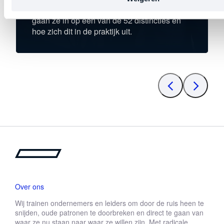
Straight-Line Leadership. Per aflevering
gaan ze in op één van de 52 distincties en
hoe zich dit in de praktijk uit.
Over ons
Wij trainen ondernemers en leiders om door de ruis heen te
snijden, oude patronen te doorbreken en direct te gaan van
waar ze nu staan naar waar ze willen zijn. Met radicale