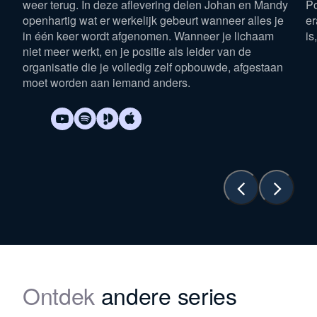
weer terug. In deze aflevering delen Johan en Mandy
Po
openhartig wat er werkelijk gebeurt wanneer alles je
er
in één keer wordt afgenomen. Wanneer je lichaam
is
niet meer werkt, en je positie als leider van de
organisatie die je volledig zelf opbouwde, afgestaan
moet worden aan iemand anders.
Ontdek
andere series