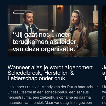
Wanneer alles je wordt afgenomen:
J
Schedelbreuk, Herstellen &
a
Leiderschap onder druk
H
In oktober 2025 viel Mandy van der Put in haar schuur.
Ui
Dit resulteerde in een schedelbreuk, een serieus
wa
hersentrauma, een ziekenhuis opname en daarna
ma
maanden van herstel. Maar vandaag is ze gewoon
no