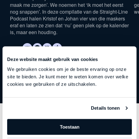
maak me zorgen’. We noemen het ‘ik moet het eerst
ge
nog snappen’. In deze compilatie van de Straight-Line
w
Podcast halen Kristof en Johan vier van die maskers
eraf en laten ze zien dat ‘nu’ geen plek op de kalender
is, maar een houding.
Deze website maakt gebruik van cookies
We gebruiken cookies om je de beste ervaring op onze
site te bieden. Je kunt meer te weten komen over welke
cookies we gebruiken of ze uitschakelen.
Details tonen
Ontdek
andere series
Toestaan