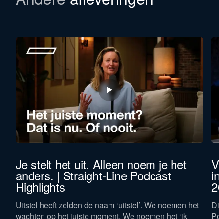
et
Je stelt het uit. Alleen noem je het
V
anders. | Straight-Line Podcast
i
Highlights
2
gen
Uitstel heeft zelden de naam ‘uitstel’. We noemen het
Di
wachten op het juiste moment. We noemen het ‘ik
Po