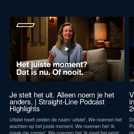
Je stelt het uit. Alleen noem je het
V
anders. | Straight-Line Podcast
i
Highlights
2
l.
Uitstel heeft zelden de naam ‘uitstel’. We noemen het
Di
wachten op het juiste moment. We noemen het ‘ik
Po
maak me zorgen’. We noemen het ‘ik moet het eerst
ge