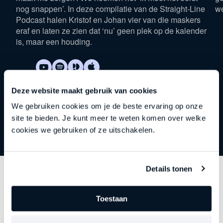
nog snappen’. In deze compilatie van de Straight-Line
w
Podcast halen Kristof en Johan vier van die maskers
eraf en laten ze zien dat ‘nu’ geen plek op de kalender
is, maar een houding.
Deze website maakt gebruik van cookies
We gebruiken cookies om je de beste ervaring op onze
site te bieden. Je kunt meer te weten komen over welke
cookies we gebruiken of ze uitschakelen.
Details tonen
Ontdek
andere series
Toestaan
Elke aflevering gaat dieper in op een belangrijk