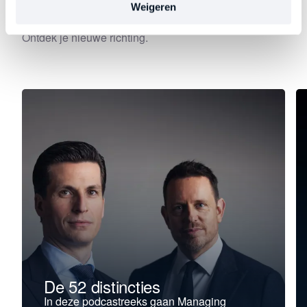
thema. Precies op het moment dat leiderschap begint
Weigeren
te verslappen, stagneert of vastloopt. Kies je focus.
Ontdek je nieuwe richting.
De 52 distincties
In deze podcastreeks gaan Managing