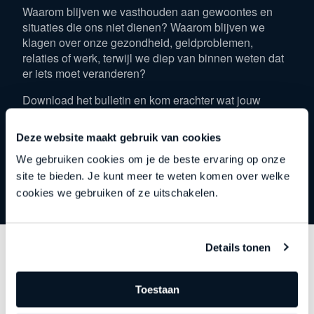
Waarom blijven we vasthouden aan gewoontes en
situaties die ons niet dienen? Waarom blijven we
klagen over onze gezondheid, geldproblemen,
relaties of werk, terwijl we diep van binnen weten dat
er iets moet veranderen?
Download het bulletin en kom erachter wat jouw
verborgen voordeel is.
Deze website maakt gebruik van cookies
Download
We gebruiken cookies om je de beste ervaring op onze
site te bieden. Je kunt meer te weten komen over welke
cookies we gebruiken of ze uitschakelen.
Download bulletin
Details tonen
Vul onderstaand formulier in om het bulletin te lezen.
Toestaan
Over ons