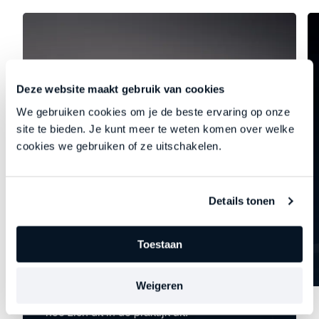
Deze website maakt gebruik van cookies
We gebruiken cookies om je de beste ervaring op onze
site te bieden. Je kunt meer te weten komen over welke
cookies we gebruiken of ze uitschakelen.
Details tonen
De 52 distincties
In deze podcastreeks gaan Managing
Toestaan
Partners en Straight-Line coaches Johan en
Kristof in op hoofdstuk 50 van het boek
Straight-Line Leadership. Per aflevering
Weigeren
gaan ze in op één van de 52 distincties en
hoe zich dit in de praktijk uit.