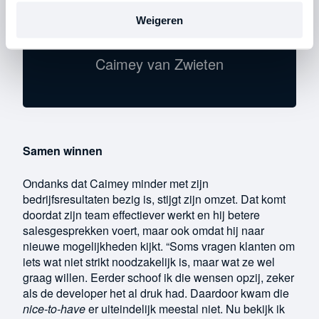
kunnen we nog meer waarde
Weigeren
realiseren voor onze klanten."
Caimey van Zwieten
Samen winnen
Ondanks dat Caimey minder met zijn
bedrijfsresultaten bezig is, stijgt zijn omzet. Dat komt
doordat zijn team effectiever werkt en hij betere
salesgesprekken voert, maar ook omdat hij naar
nieuwe mogelijkheden kijkt. “Soms vragen klanten om
iets wat niet strikt noodzakelijk is, maar wat ze wel
graag willen. Eerder schoof ik die wensen opzij, zeker
als de developer het al druk had. Daardoor kwam die
nice-to-have
er uiteindelijk meestal niet. Nu bekijk ik