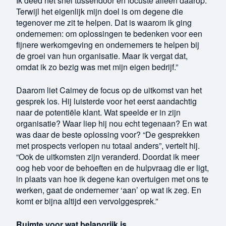
Ik deed het snel tussendoor en focuste alleen daarop.
Terwijl het eigenlijk mijn doel is om degene die
tegenover me zit te helpen. Dat is waarom ik ging
ondernemen: om oplossingen te bedenken voor een
fijnere werkomgeving en ondernemers te helpen bij
de groei van hun organisatie. Maar ik vergat dat,
omdat ik zo bezig was met mijn eigen bedrijf.”
Daarom liet Caimey de focus op de uitkomst van het
gesprek los. Hij luisterde voor het eerst aandachtig
naar de potentiële klant. Wat speelde er in zijn
organisatie? Waar liep hij nou echt tegenaan? En wat
was daar de beste oplossing voor? “De gesprekken
met prospects verlopen nu totaal anders”, vertelt hij.
“Ook de uitkomsten zijn veranderd. Doordat ik meer
oog heb voor de behoeften en de hulpvraag die er ligt,
in plaats van hoe ik degene kan overtuigen met ons te
werken, gaat de ondernemer ‘aan’ op wat ik zeg. En
komt er bijna altijd een vervolggesprek.”
Ruimte voor wat belangrijk is