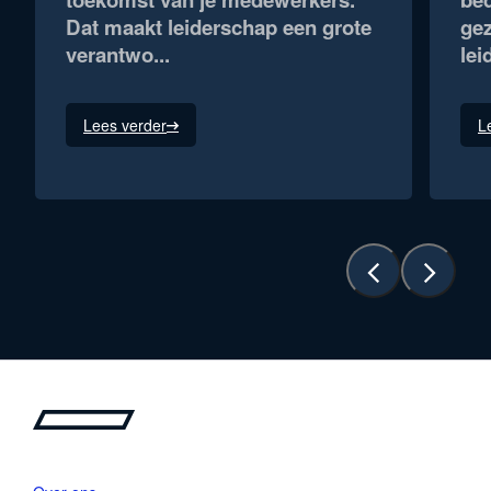
Dat maakt leiderschap een grote
ge
verantwo...
lei
Lees verder
L