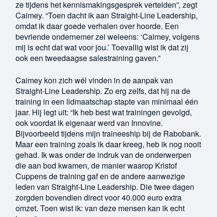
ze tijdens het kennismakingsgesprek vertelden”, zegt
Caimey. “Toen dacht ik aan Straight-Line Leadership,
omdat ik daar goede verhalen over hoorde. Een
bevriende ondernemer zei weleens: ‘Caimey, volgens
mij is echt dat wat voor jou.’ Toevallig wist ik dat zij
ook een tweedaagse salestraining gaven.”
Caimey kon zich wél vinden in de aanpak van
Straight-Line Leadership. Zo erg zelfs, dat hij na de
training in een lidmaatschap stapte van minimaal één
jaar. Hij legt uit: “Ik heb best wat trainingen gevolgd,
ook voordat ik eigenaar werd van Innovine.
Bijvoorbeeld tijdens mijn traineeship bij de Rabobank.
Maar een training zoals ik daar kreeg, heb ik nog nooit
gehad. Ik was onder de indruk van de onderwerpen
die aan bod kwamen, de manier waarop Kristof
Cuppens de training gaf en de andere aanwezige
leden van Straight-Line Leadership. Die twee dagen
zorgden bovendien direct voor 40.000 euro extra
omzet. Toen wist ik: van deze mensen kan ik echt