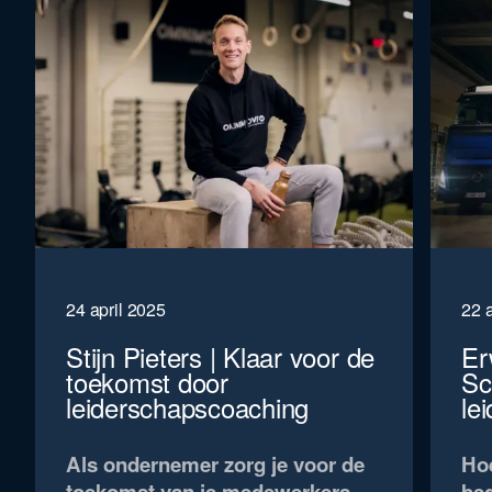
24 april 2025
22 a
Stijn Pieters | Klaar voor de
Er
toekomst door
Sc
leiderschapscoaching
le
Als ondernemer zorg je voor de
Hoe
toekomst van je medewerkers.
bed