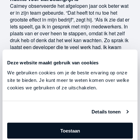
Caimey observeerde het afgelopen jaar ook beter wat
er in zijn team gebeurde. “Dat heeft tot nu toe het
grootste effect in mijn bedrijf”, zegt hij. “Als ik zie dat er
iets speelt, ga ik in gesprek met mijn medewerkers. In
plaats van er over heen te stappen, omdat ik het zelf
druk heb of denk dat het wel kan wachten. Zo sprak ik
laatst een developer die te veel werk had. Ik kwam
erachter dat hij veel analysewerk moest doen over
verschillende projecten heen. Dat vond hij niet erg,
Deze website maakt gebruik van cookies
maar hield hem wel van zijn ontwikkelwerk. Ik nam
We gebruiken cookies om je de beste ervaring op onze
een nieuwe collega aan voor de analyses, waardoor
site te bieden. Je kunt meer te weten komen over welke
we een groeistap konden maken en onze developer
cookies we gebruiken of ze uitschakelen.
weer focus kreeg op wat voor hem van belang was.”
Details tonen
Toestaan
"Door die simpele verandering