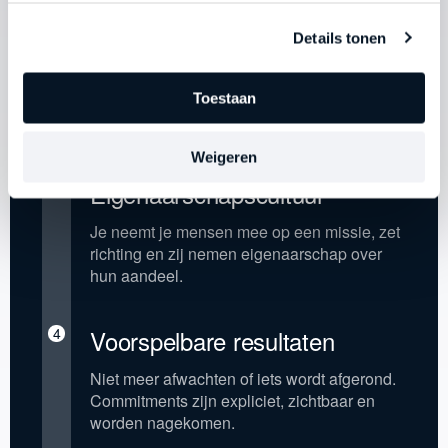
2
Standaarden die standhouden
Details tonen
onder hoge druk
Je mensen nemen resultaten niet omdat jij
Toestaan
erachteraan gaat, maar omdat de structuur
het van hen vraagt.
Weigeren
3
Eigenaarschapscultuur
Je neemt je mensen mee op een missie, zet
richting en zij nemen eigenaarschap over
hun aandeel.
4
Voorspelbare resultaten
Niet meer afwachten of iets wordt afgerond.
Commitments zijn expliciet, zichtbaar en
worden nagekomen.