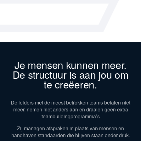
niets met je mensen te maken heeft. Het is
Partners.
een interactieve sessie, er worden
distincties uiteengezet, patronen
inzichtelijk gemaakt, standaarden
geïmplementeerd en je wordt live
gecoacht.
Kristof laat je zien welke structuur jij hebt
gebouwd, wat die structuur van je team
Je mensen kunnen meer.
vraagt, en wat er concreet moet
veranderen om andere resultaten te
De structuur is aan jou om
krijgen. Geen theorie. Geen inspiratietalk.
te creëeren.
Eén structurele verschuiving die je deze
week kunt doorvoeren.
De leiders met de meest betrokken teams betalen niet
meer, nemen niet anders aan en draaien geen extra
teambuildingprogramma’s
Zij managen afspraken in plaats van mensen en
handhaven standaarden die blijven staan onder druk.