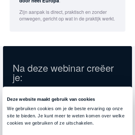
door heel Europa
.
Zijn aanpak is direct, praktisch en zonder
omwegen, gericht op wat in de praktijk werkt.
Na deze webinar creëer
je:
Deze website maakt gebruik van cookies
1
Organisatiesnelheid
We gebruiken cookies om je de beste ervaring op onze
Je leiderschapsteam(s) beweegt mee op de
site te bieden. Je kunt meer te weten komen over welke
snelheid die jij voor je ziet.
cookies we gebruiken of ze uitschakelen.