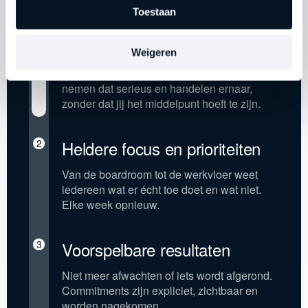
Toestaan
1
Eigenaarschap op elk niveau
Weigeren
Mensen weten wat van hen wordt verwacht,
nemen dat serieus en handelen ernaar,
zonder dat jij het middelpunt hoeft te zijn.
2
Heldere focus en prioriteiten
Van de boardroom tot de werkvloer weet
iedereen wat er écht toe doet en wat niet.
Elke week opnieuw.
3
Voorspelbare resultaten
Niet meer afwachten of iets wordt afgerond.
Commitments zijn expliciet, zichtbaar en
worden nagekomen.