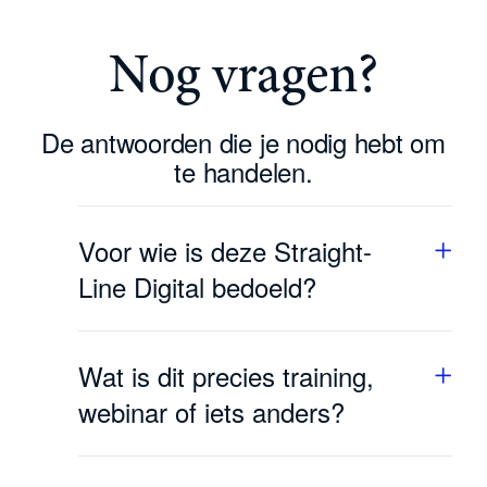
Nog vragen?
De antwoorden die je nodig hebt om
te handelen.
Voor wie is deze Straight-
Line Digital bedoeld?
Voor CEO’s, founders en managing
directors van groeiende bedrijven die
Wat is dit precies training,
weten dat er meer in hun organisatie zit en
die de vertaling van strategie naar executie
webinar of iets anders?
structureel willen verbeteren.
Een strategische live sessie van 90
minuten. Geen zelfhulp, geen inspiratietalk