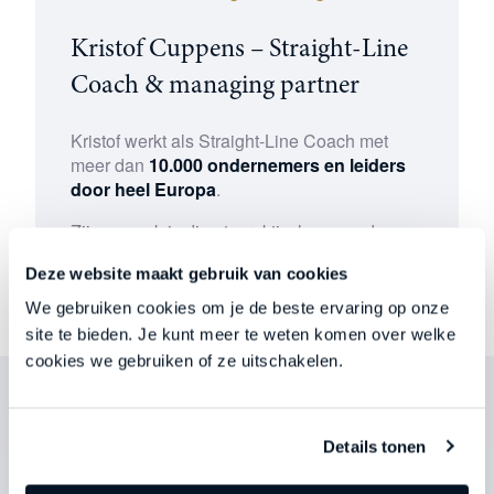
Kristof Cuppens – Straight-Line
Coach & managing partner
Kristof werkt als Straight-Line Coach met
meer dan
10.000 ondernemers en leiders
door heel Europa
.
Zijn aanpak is direct, praktisch en zonder
omwegen, gericht op wat in de praktijk werkt.
Deze website maakt gebruik van cookies
We gebruiken cookies om je de beste ervaring op onze
site te bieden. Je kunt meer te weten komen over welke
cookies we gebruiken of ze uitschakelen.
Na deze webinar creëer
Details tonen
je: