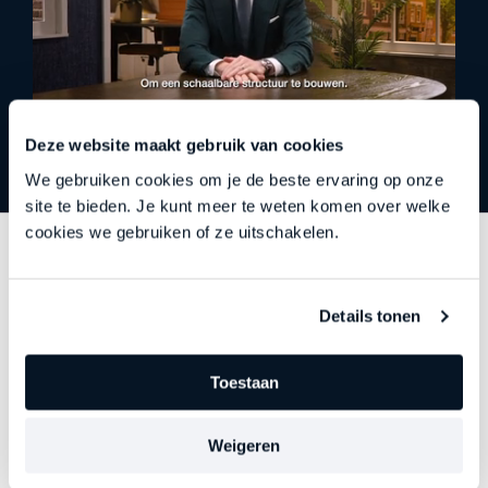
Deze website maakt gebruik van cookies
We gebruiken cookies om je de beste ervaring op onze
site te bieden. Je kunt meer te weten komen over welke
cookies we gebruiken of ze uitschakelen.
Details tonen
Over ons
Wij trainen ondernemers en leiders om door de ruis heen te
Toestaan
snijden, oude patronen te doorbreken en direct te gaan van
waar ze nu staan naar waar ze willen zijn. Met radicale
eerlijkheid, heldere commitments en compromisloze
Weigeren
resultaten.