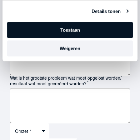
Details tonen
Wat zou de persoon, die het dichtst bij jou staat, aan mij
vertellen over jou? M.a.w. als hij/zij brutaal eerlijk en open is,
Toestaan
*
wat zegt die persoon dan over jou?
Weigeren
Wat is het grootste probleem wat moet opgelost worden/
*
resultaat wat moet gecreëerd worden?
Omzet *