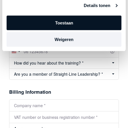
Your information
Details tonen
Toestaan
Weigeren
Function *
Verenigde
Staten
How did you hear about the training? *
+1
Are you a member of Straight-Line Leadership? *
Billing Information