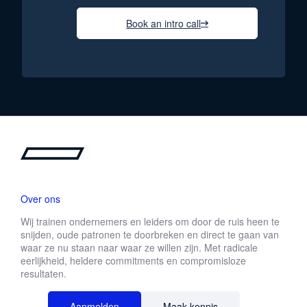
Book an intro call
Over ons
Wij trainen ondernemers en leiders om door de ruis heen te
snijden, oude patronen te doorbreken en direct te gaan van
waar ze nu staan naar waar ze willen zijn. Met radicale
eerlijkheid, heldere commitments en compromisloze
resultaten.
Aanmelden
Maak kennis