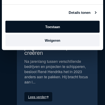
Details tonen
Toestaan
René Hendriks | Van
Weigeren
jongleren naar impact
creëren
Na jarenlang tussen verschillende
bedrijven en projecten te schipperen,
besloot René Hendriks het in 2023
anders aan te pakken. Hij bracht focus
aan i...
Lees verder